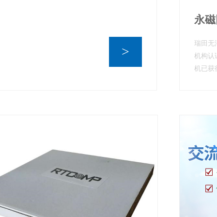
永磁
瑞田无
>
机构认
机已获得