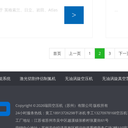
于 英格索兰、日立、岩田、Atlas
...
>
首页
上一页
1
2
3
下一
能系统
激光切割伴侣制氮机
无油涡旋空压机
无油涡旋真空
Copyright © 2026瑞田空压机（苏州）有限公司 版权所有
24小时服务热线：黄工18913726298干冰机 李工13270978168空压机 客服
工厂地址：江苏省苏州市吴中区越溪镇张桥村张夏街61号
营销中心地址：苏州吴中经济开发区横泾街道重楼商务广场2幢110室1