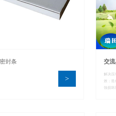
密封条
交流
解决压
>
效；造
蚀损坏问