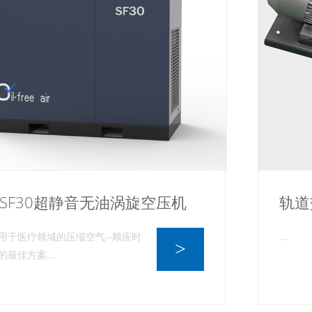
SF30超静音无油涡旋空压机
轨道
用于医疗领域的压缩空气--顺应时
...
>
的最佳方案...