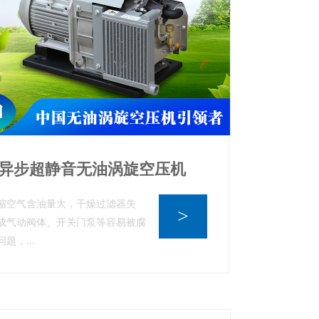
异步超静音无油涡旋空压机
缩空气含油量大，干燥过滤器失
>
成气动阀体、开关门泵等容易被腐
题，...